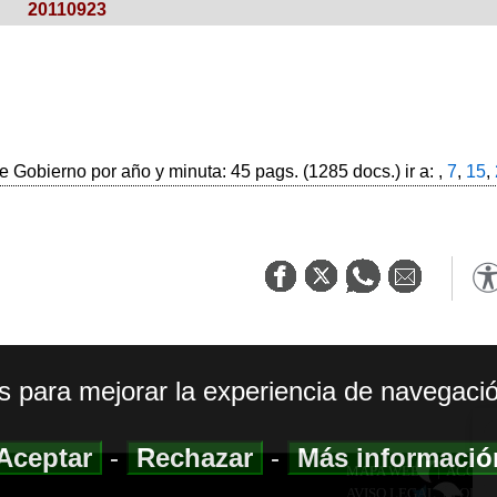
20110923
 Gobierno por año y minuta: 45 pags. (1285 docs.) ir a: ,
7
,
15
,
os para mejorar la experiencia de navegació
Aceptar
-
Rechazar
-
Más informaci
MAPA WEB
|
ACCESI
AVISO LEGAL
|
POLIT