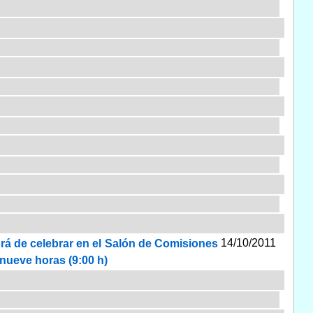
14/10/2011
brá de celebrar en el Salón de Comisiones
 nueve horas (9:00 h)