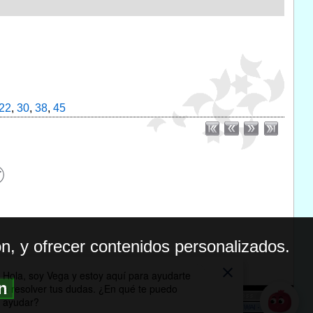
22
,
30
,
38
,
45
n, y ofrecer contenidos personalizados.
ón
BILIDAD
ICA DE PRIVACIDAD