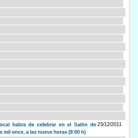
23/12/2011
local habra de celebrar en el Salón de
s mil once, a las nueve horas (9:00 h)