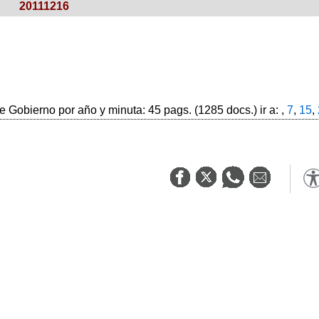
20111216
 Gobierno por año y minuta: 45 pags. (1285 docs.) ir a: ,
7
,
15
,