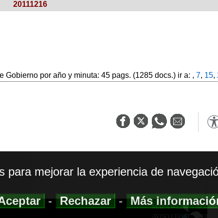
20111216
 Gobierno por año y minuta: 45 pags. (1285 docs.) ir a: ,
7
,
15
,
os para mejorar la experiencia de navegació
Aceptar
-
Rechazar
-
Más informaci
MAPA WEB
|
ACCESI
AVISO LEGAL
|
POLIT