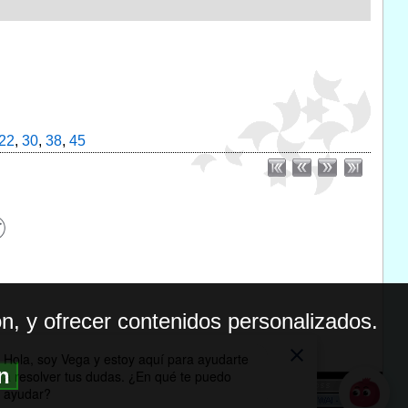
22
,
30
,
38
,
45
n, y ofrecer contenidos personalizados.
ón
BILIDAD
ICA DE PRIVACIDAD