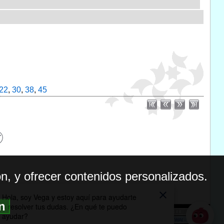
22
,
30
,
38
,
45
n, y ofrecer contenidos personalizados.
ón
BILIDAD
ICA DE PRIVACIDAD