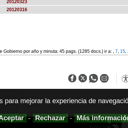
20120323
20120316
 Gobierno por año y minuta: 45 pags. (1285 docs.) ir a: ,
7
,
15
,
os para mejorar la experiencia de navegació
Aceptar
-
Rechazar
-
Más informaci
MAPA WEB
|
ACCESI
AVISO LEGAL
|
POLIT