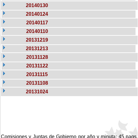
20140130
20140124
20140117
20140110
20131219
20131213
20131128
20131122
20131115
20131108
20131024
Comisiones y Juntas de Gobierno por año y minuta: 45 pags.