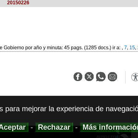
20150226
 Gobierno por año y minuta: 45 pags. (1285 docs.) ir a: ,
7
,
15
,
os para mejorar la experiencia de navegació
Aceptar
-
Rechazar
-
Más informaci
MAPA WEB
|
ACCESI
AVISO LEGAL
|
POLIT