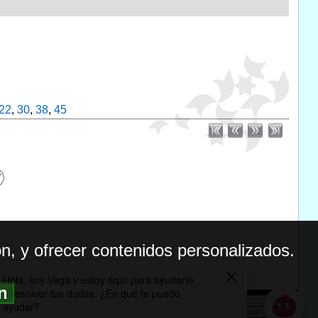
22
,
30
,
38
,
45
n, y ofrecer contenidos personalizados.
ón
BILIDAD
ICA DE PRIVACIDAD