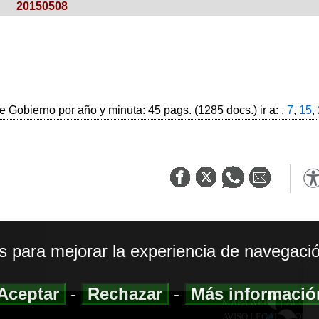
20150508
 Gobierno por año y minuta: 45 pags. (1285 docs.) ir a: ,
7
,
15
,
os para mejorar la experiencia de navegació
Aceptar
-
Rechazar
-
Más informaci
MAPA WEB
|
ACCESI
AVISO LEGAL
|
POLIT