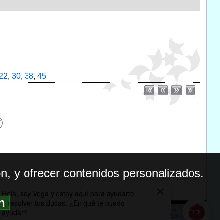
22
,
30
,
38
,
45
n, y ofrecer contenidos personalizados.
ón
BILIDAD
ICA DE PRIVACIDAD