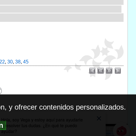
22
,
30
,
38
,
45
n, y ofrecer contenidos personalizados.
ón
BILIDAD
ICA DE PRIVACIDAD