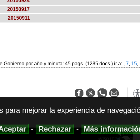
20150924
20150917
20150911
 Gobierno por año y minuta: 45 pags. (1285 docs.) ir a: ,
7
,
15
,
os para mejorar la experiencia de navegació
Aceptar
-
Rechazar
-
Más informaci
MAPA WEB
|
ACCESI
AVISO LEGAL
|
POLIT