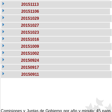
20151113
20151106
20151029
20151027
20151023
20151016
20151009
20151002
20150924
20150917
20150911
Comisiones y Juntas de Gobierno por año y minuta: 45 pags.