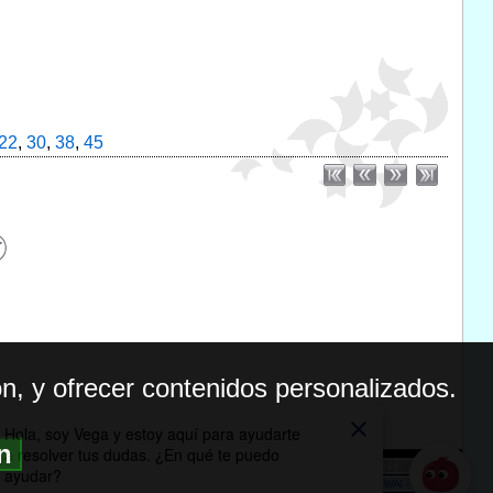
22
,
30
,
38
,
45
n, y ofrecer contenidos personalizados.
ón
BILIDAD
ICA DE PRIVACIDAD