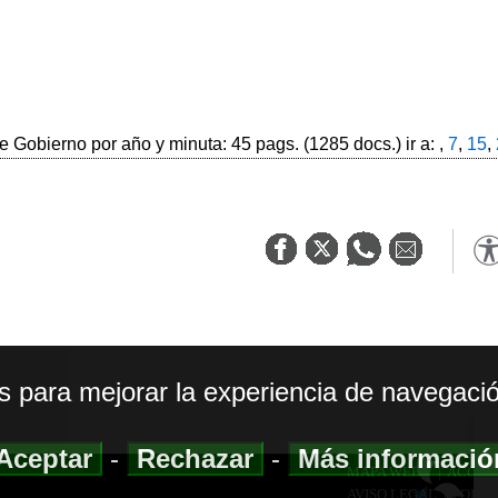
 Gobierno por año y minuta: 45 pags. (1285 docs.) ir a: ,
7
,
15
,
os para mejorar la experiencia de navegació
Aceptar
-
Rechazar
-
Más informaci
MAPA WEB
|
ACCESI
AVISO LEGAL
|
POLIT