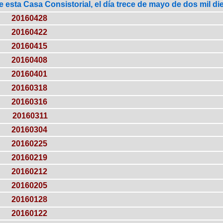
esta Casa Consistorial, el día trece de mayo de dos mil diec
20160428
20160422
20160415
20160408
20160401
20160318
20160316
20160311
20160304
20160225
20160219
20160212
20160205
20160128
20160122