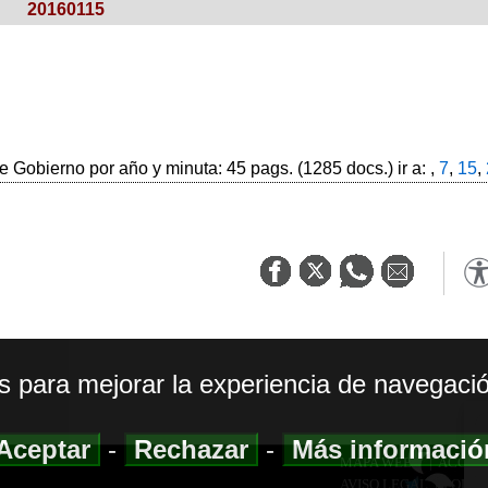
20160115
 Gobierno por año y minuta: 45 pags. (1285 docs.) ir a: ,
7
,
15
,
os para mejorar la experiencia de navegació
Aceptar
-
Rechazar
-
Más informaci
MAPA WEB
|
ACCESI
AVISO LEGAL
|
POLIT