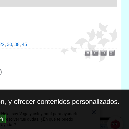
22
,
30
,
38
,
45
n, y ofrecer contenidos personalizados.
ón
BILIDAD
ICA DE PRIVACIDAD