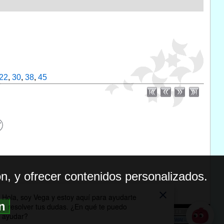
22
,
30
,
38
,
45
n, y ofrecer contenidos personalizados.
ón
BILIDAD
ICA DE PRIVACIDAD