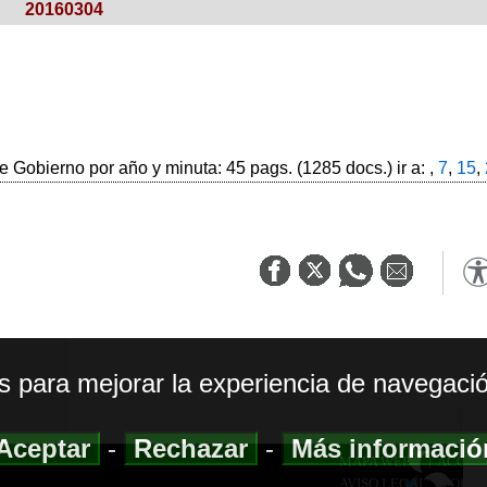
20160304
 Gobierno por año y minuta: 45 pags. (1285 docs.) ir a: ,
7
,
15
,
os para mejorar la experiencia de navegació
Aceptar
-
Rechazar
-
Más informaci
MAPA WEB
|
ACCESI
AVISO LEGAL
|
POLIT