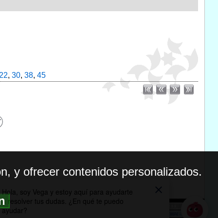
22
,
30
,
38
,
45
n, y ofrecer contenidos personalizados.
ón
BILIDAD
ICA DE PRIVACIDAD