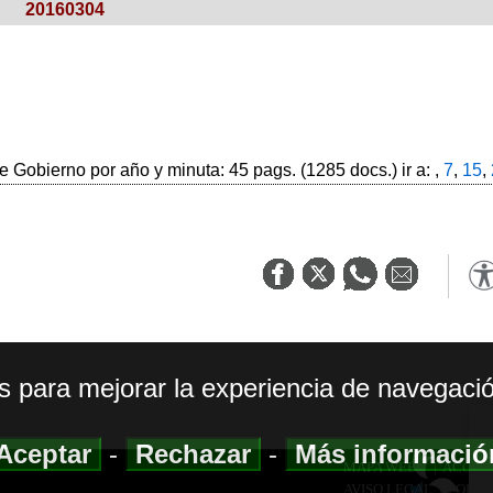
20160304
 Gobierno por año y minuta: 45 pags. (1285 docs.) ir a: ,
7
,
15
,
os para mejorar la experiencia de navegació
Aceptar
-
Rechazar
-
Más informaci
MAPA WEB
|
ACCESI
AVISO LEGAL
|
POLIT