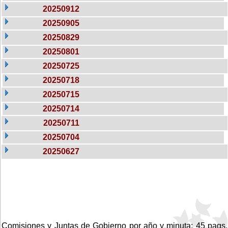
20250912
20250905
20250829
20250801
20250725
20250718
20250715
20250714
20250711
20250704
20250627
Comisiones y Juntas de Gobierno por año y minuta: 45 pags.