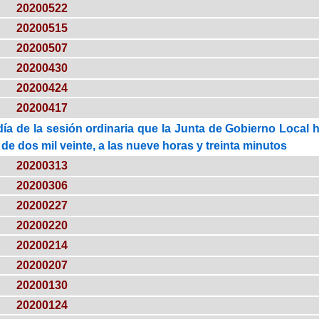
20200522
20200515
20200507
20200430
20200424
20200417
día de la sesión ordinaria que la Junta de Gobierno Local 
l de dos mil veinte, a las nueve horas y treinta minutos
20200313
20200306
20200227
20200220
20200214
20200207
20200130
20200124