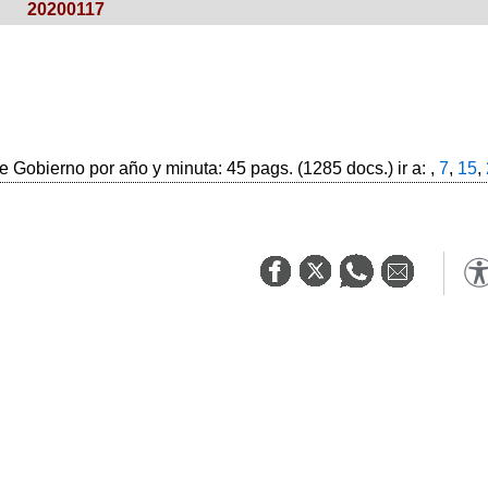
20200117
 Gobierno por año y minuta: 45 pags. (1285 docs.) ir a: ,
7
,
15
,