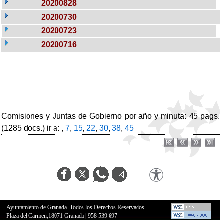
20200828
20200730
20200723
20200716
Comisiones y Juntas de Gobierno por año y minuta: 45 pags.
(1285 docs.) ir a: ,
7
,
15
,
22
,
30
,
38
,
45
Ayuntamiento de Granada. Todos los Derechos Reservados.
Plaza del Carmen,18071 Granada
|
958 539 697