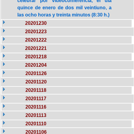
celebrar por videoconferencia, el día
quince de enero de dos mil veintiuno, a
las ocho horas y treinta minutos (8:30 h.)
20201230
20201223
20201222
20201221
20201218
20201204
20201126
20201120
20201118
20201117
20201116
20201113
20201110
20201106