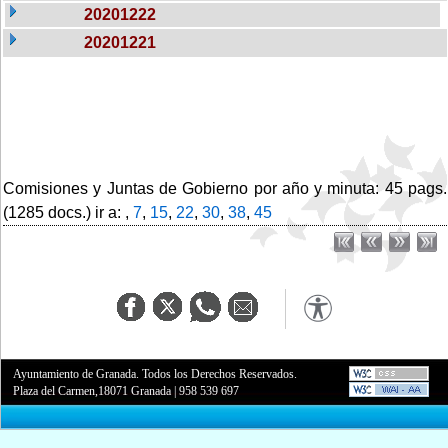
20201222
20201221
Comisiones y Juntas de Gobierno por año y minuta: 45 pags.
(1285 docs.) ir a: ,
7
,
15
,
22
,
30
,
38
,
45
Ayuntamiento de Granada. Todos los Derechos Reservados.
Plaza del Carmen,18071 Granada
|
958 539 697