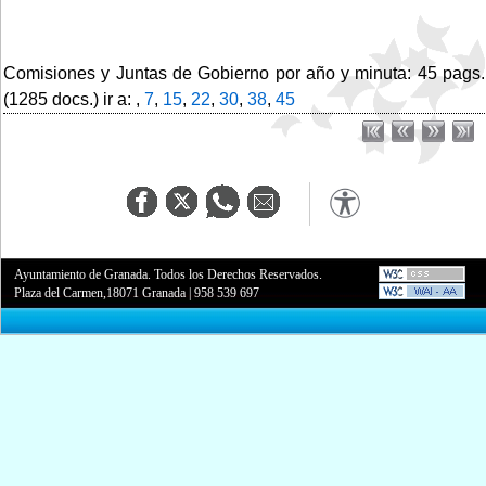
Comisiones y Juntas de Gobierno por año y minuta: 45 pags.
(1285 docs.) ir a: ,
7
,
15
,
22
,
30
,
38
,
45
Ayuntamiento de Granada. Todos los Derechos Reservados.
Plaza del Carmen,18071 Granada
|
958 539 697