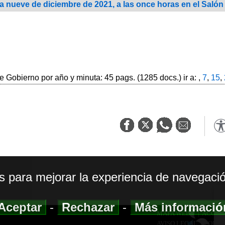
ía nueve de diciembre de 2021, a las once horas en el Saló
 Gobierno por año y minuta: 45 pags. (1285 docs.) ir a: ,
7
,
15
,
os para mejorar la experiencia de navegació
Aceptar
-
Rechazar
-
Más informaci
MAPA WEB
|
ACCESI
AVISO LEGAL
|
POLIT