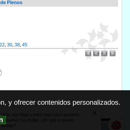
n de Plenos
22
,
30
,
38
,
45
n, y ofrecer contenidos personalizados.
ón
BILIDAD
ICA DE PRIVACIDAD