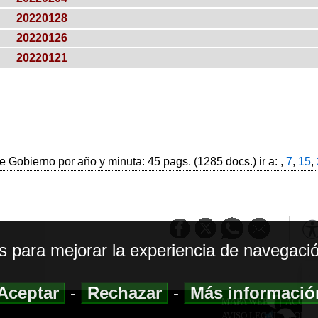
20220128
20220126
20220121
 Gobierno por año y minuta: 45 pags. (1285 docs.) ir a: ,
7
,
15
,
os para mejorar la experiencia de navegació
Aceptar
-
Rechazar
-
Más informaci
MAPA WEB
|
ACCESI
AVISO LEGAL
|
POLIT