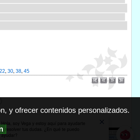
22
,
30
,
38
,
45
n, y ofrecer contenidos personalizados.
ón
BILIDAD
ICA DE PRIVACIDAD