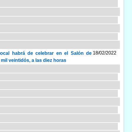
18/02/2022
Local habrá de celebrar en el Salón de
il veintidós, a las diez horas