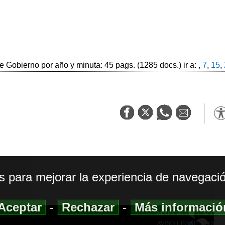
 Gobierno por año y minuta: 45 pags. (1285 docs.) ir a: ,
7
,
15
,
os para mejorar la experiencia de navegació
Aceptar
-
Rechazar
-
Más informaci
MAPA WEB
|
ACCESI
AVISO LEGAL
|
POLIT