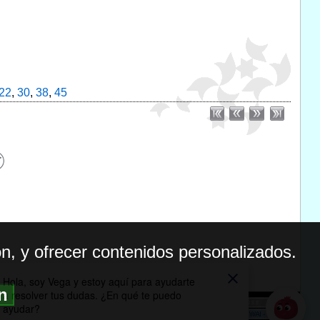
22
,
30
,
38
,
45
n, y ofrecer contenidos personalizados.
ón
BILIDAD
ICA DE PRIVACIDAD