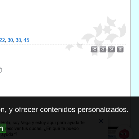
22
,
30
,
38
,
45
n, y ofrecer contenidos personalizados.
ón
BILIDAD
ICA DE PRIVACIDAD