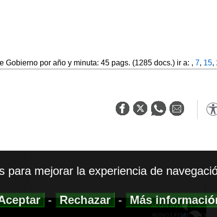
 Gobierno por año y minuta: 45 pags. (1285 docs.) ir a: ,
7
,
15
,
os para mejorar la experiencia de navegació
Aceptar
-
Rechazar
-
Más informaci
MAPA WEB
|
ACCESI
AVISO LEGAL
|
POLIT