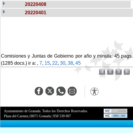
20220408
20220401
Comisiones y Juntas de Gobierno por año y minuta: 45 pags.
(1285 docs.) ir a: ,
7
,
15
,
22
,
30
,
38
,
45
Ayuntamiento de Granada. Todos los Derechos Reservados.
Plaza del Carmen,18071 Granada
|
958 539 697