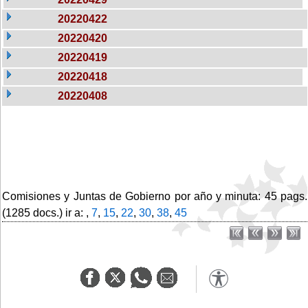
20220422
20220420
20220419
20220418
20220408
Comisiones y Juntas de Gobierno por año y minuta: 45 pags.
(1285 docs.) ir a: ,
7
,
15
,
22
,
30
,
38
,
45