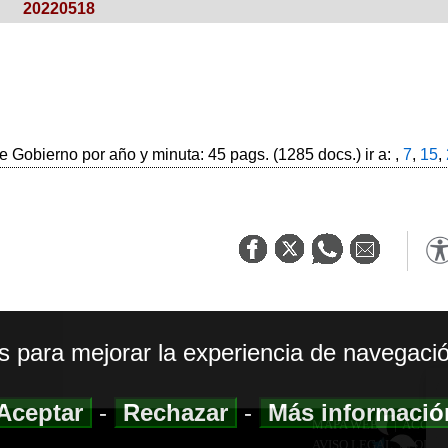
20220518
 Gobierno por año y minuta: 45 pags. (1285 docs.) ir a: ,
7
,
15
,
os para mejorar la experiencia de navegació
Aceptar
-
Rechazar
-
Más informaci
MAPA WEB
|
ACCESI
AVISO LEGAL
|
POLIT