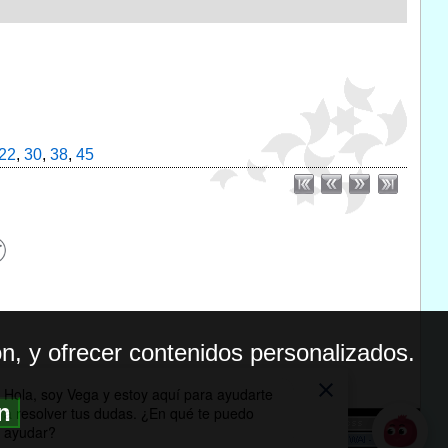
22
,
30
,
38
,
45
n, y ofrecer contenidos personalizados.
ón
BILIDAD
ICA DE PRIVACIDAD