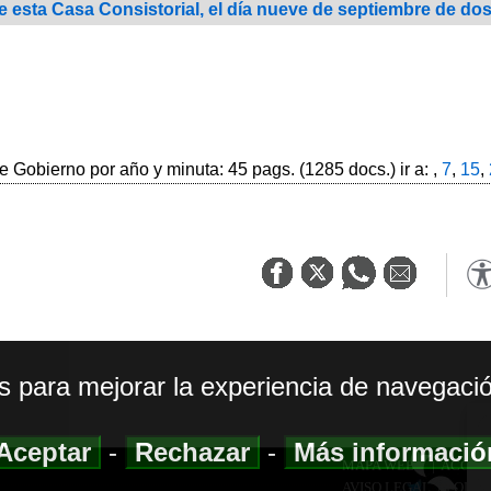
esta Casa Consistorial, el día nueve de septiembre de dos m
 Gobierno por año y minuta: 45 pags. (1285 docs.) ir a: ,
7
,
15
,
os para mejorar la experiencia de navegació
Aceptar
-
Rechazar
-
Más informaci
MAPA WEB
|
ACCESI
AVISO LEGAL
|
POLIT