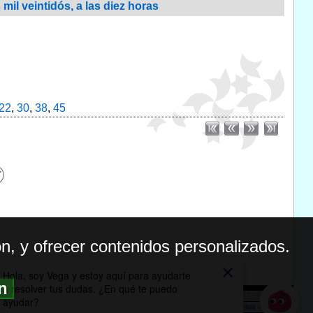
il veintidós, a las diez horas
22
,
30
,
38
,
45
n, y ofrecer contenidos personalizados.
ón
BILIDAD
ICA DE PRIVACIDAD