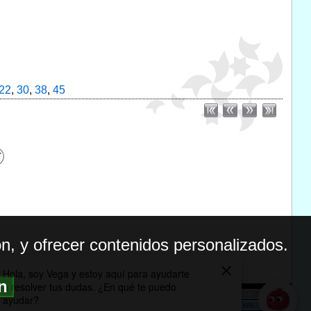
22
,
30
,
38
,
45
n, y ofrecer contenidos personalizados.
ón
BILIDAD
ICA DE PRIVACIDAD