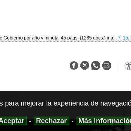
 Gobierno por año y minuta: 45 pags. (1285 docs.) ir a: ,
7
,
15
,
os para mejorar la experiencia de navegació
Aceptar
-
Rechazar
-
Más informaci
MAPA WEB
|
ACCESI
AVISO LEGAL
|
POLIT