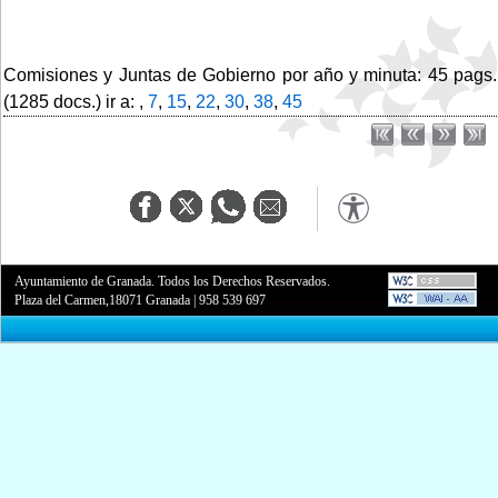
Comisiones y Juntas de Gobierno por año y minuta: 45 pags.
(1285 docs.) ir a: ,
7
,
15
,
22
,
30
,
38
,
45
Ayuntamiento de Granada. Todos los Derechos Reservados.
Plaza del Carmen,18071 Granada
|
958 539 697