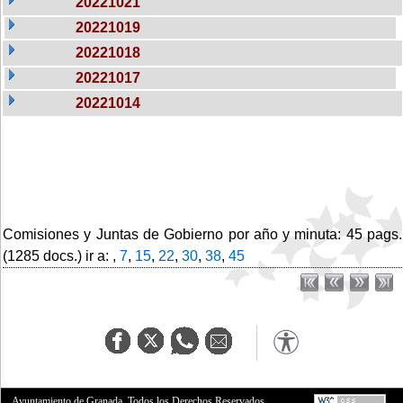
20221021
20221019
20221018
20221017
20221014
Comisiones y Juntas de Gobierno por año y minuta: 45 pags.
(1285 docs.) ir a: ,
7
,
15
,
22
,
30
,
38
,
45
Ayuntamiento de Granada. Todos los Derechos Reservados.