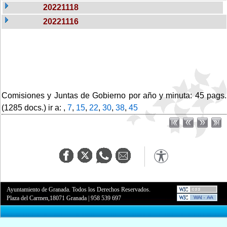
20221118
20221116
Comisiones y Juntas de Gobierno por año y minuta: 45 pags.
(1285 docs.) ir a: ,
7
,
15
,
22
,
30
,
38
,
45
Ayuntamiento de Granada. Todos los Derechos Reservados.
Plaza del Carmen,18071 Granada
|
958 539 697