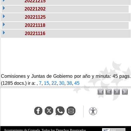
20221215
20221202
20221125
20221118
20221116
Comisiones y Juntas de Gobierno por año y minuta: 45 pags.
(1285 docs.) ir a: ,
7
,
15
,
22
,
30
,
38
,
45
Ayuntamiento de Granada. Todos los Derechos Reservados.