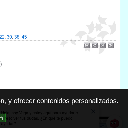
22
,
30
,
38
,
45
n, y ofrecer contenidos personalizados.
ón
BILIDAD
ICA DE PRIVACIDAD