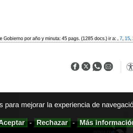
 Gobierno por año y minuta: 45 pags. (1285 docs.) ir a: ,
7
,
15
,
os para mejorar la experiencia de navegació
Aceptar
-
Rechazar
-
Más informaci
MAPA WEB
|
ACCESI
AVISO LEGAL
|
POLIT