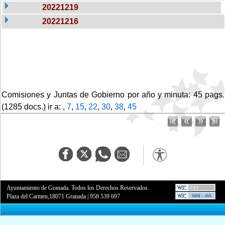
20221219
20221216
Comisiones y Juntas de Gobierno por año y minuta: 45 pags.
(1285 docs.) ir a: ,
7
,
15
,
22
,
30
,
38
,
45
Ayuntamiento de Granada. Todos los Derechos Reservados.
Plaza del Carmen,18071 Granada
|
958 539 697