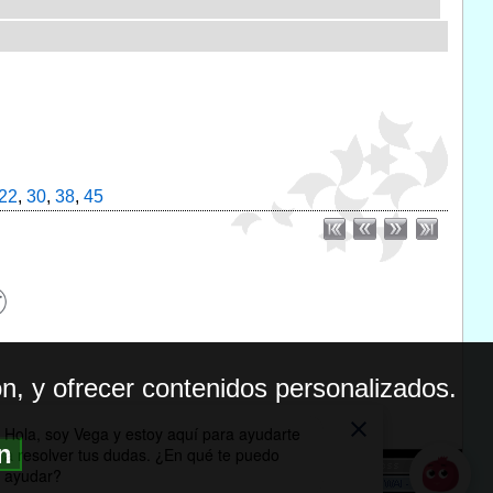
22
,
30
,
38
,
45
n, y ofrecer contenidos personalizados.
ón
BILIDAD
ICA DE PRIVACIDAD