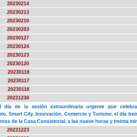
20230214
20230213
20230210
20230203
20230127
20230124
20230123
20230120
20230118
20230117
20230116
20221230
l día de la sesión extraordinaria urgente que celebr
o, Smart City, Innovación, Comercio y Turismo, el día trei
enos de la Casa Consistorial, a las nueve horas y treinta m
20221223