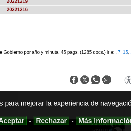
20221219
20221216
 Gobierno por año y minuta: 45 pags. (1285 docs.) ir a: ,
7
,
15
,
os para mejorar la experiencia de navegació
Aceptar
-
Rechazar
-
Más informaci
MAPA WEB
|
ACCESI
AVISO LEGAL
|
POLIT