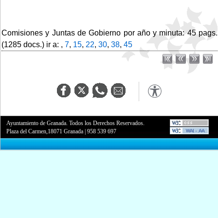
Comisiones y Juntas de Gobierno por año y minuta: 45 pags.
(1285 docs.) ir a: ,
7
,
15
,
22
,
30
,
38
,
45
Ayuntamiento de Granada. Todos los Derechos Reservados.
Plaza del Carmen,18071 Granada
|
958 539 697