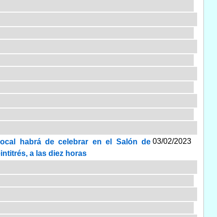
03/02/2023
Local habrá de celebrar en el Salón de
ntitrés, a las diez horas