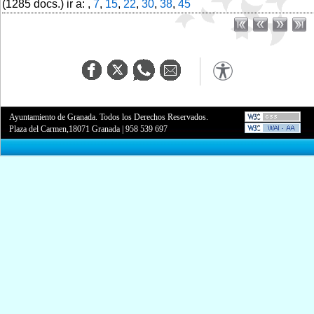
(1285 docs.) ir a: ,
7
,
15
,
22
,
30
,
38
,
45
Ayuntamiento de Granada. Todos los Derechos Reservados.
Plaza del Carmen,18071 Granada
|
958 539 697