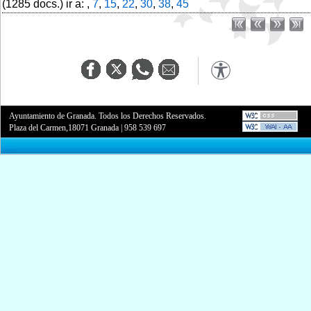
(1285 docs.) ir a: ,
7
,
15
,
22
,
30
,
38
,
45
Ayuntamiento de Granada. Todos los Derechos Reservados.
Plaza del Carmen,18071 Granada
|
958 539 697