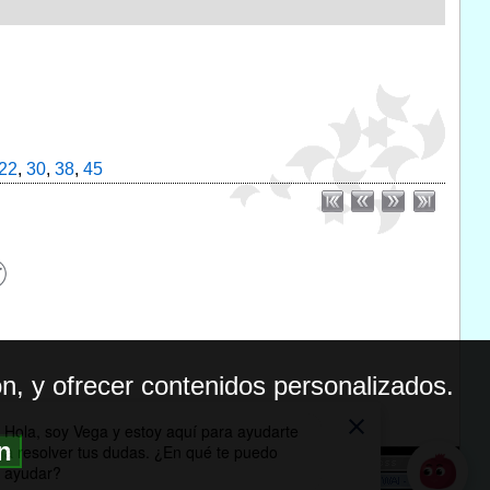
22
,
30
,
38
,
45
n, y ofrecer contenidos personalizados.
ón
BILIDAD
ICA DE PRIVACIDAD