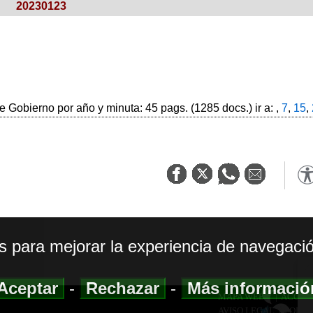
20230123
 Gobierno por año y minuta: 45 pags. (1285 docs.) ir a: ,
7
,
15
,
os para mejorar la experiencia de navegació
Aceptar
-
Rechazar
-
Más informaci
MAPA WEB
|
ACCESI
AVISO LEGAL
|
POLIT