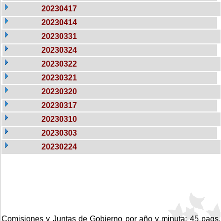
20230417
20230414
20230331
20230324
20230322
20230321
20230320
20230317
20230310
20230303
20230224
Comisiones y Juntas de Gobierno por año y minuta: 45 pags.