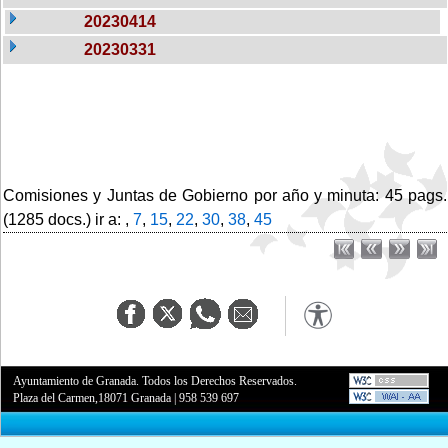
20230414
20230331
Comisiones y Juntas de Gobierno por año y minuta: 45 pags.
(1285 docs.) ir a: ,
7
,
15
,
22
,
30
,
38
,
45
Ayuntamiento de Granada. Todos los Derechos Reservados.
Plaza del Carmen,18071 Granada
|
958 539 697