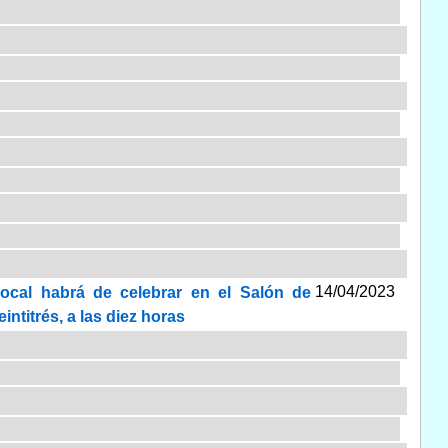
14/04/2023
Local habrá de celebrar en el Salón de
intitrés, a las diez horas