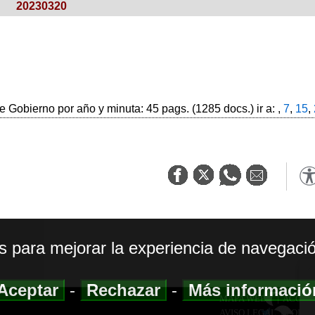
20230320
 Gobierno por año y minuta: 45 pags. (1285 docs.) ir a: ,
7
,
15
,
os para mejorar la experiencia de navegació
Aceptar
-
Rechazar
-
Más informaci
MAPA WEB
|
ACCESI
AVISO LEGAL
|
POLIT