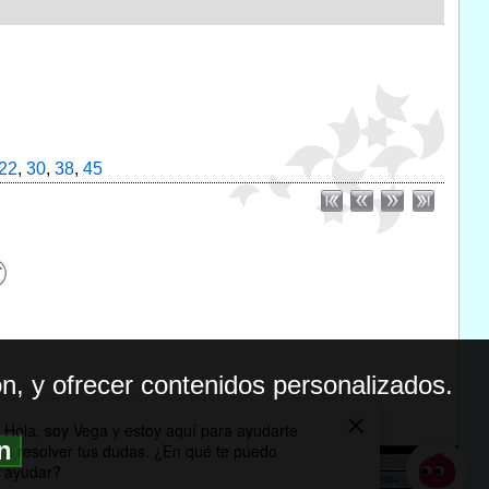
22
,
30
,
38
,
45
n, y ofrecer contenidos personalizados.
ón
BILIDAD
ICA DE PRIVACIDAD