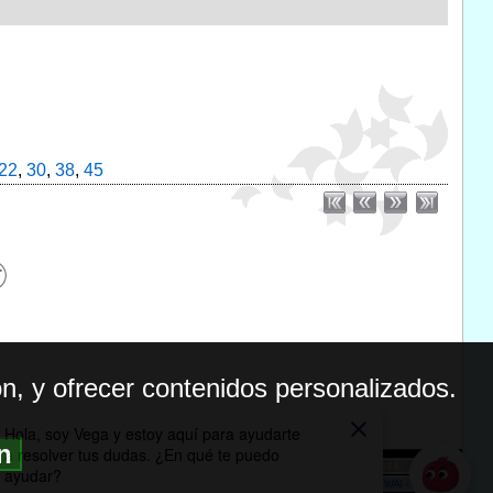
22
,
30
,
38
,
45
n, y ofrecer contenidos personalizados.
ón
BILIDAD
ICA DE PRIVACIDAD