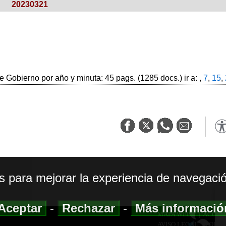
20230321
 Gobierno por año y minuta: 45 pags. (1285 docs.) ir a: ,
7
,
15
,
os para mejorar la experiencia de navegació
Aceptar
-
Rechazar
-
Más informaci
MAPA WEB
|
ACCESI
AVISO LEGAL
|
POLIT