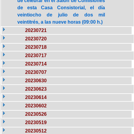
de celebrar en el Salón de Comisiones
de esta Casa Consistorial, el día
veintiocho de julio de dos mil
veintitrés, a las nueve horas (09:00 h.)
20230721
20230720
20230718
20230717
20230714
20230707
20230630
20230623
20230614
20230602
20230526
20230519
20230512