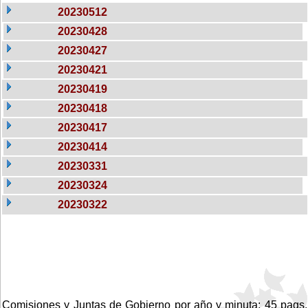
20230512
20230428
20230427
20230421
20230419
20230418
20230417
20230414
20230331
20230324
20230322
Comisiones y Juntas de Gobierno por año y minuta: 45 pags.