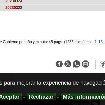
20230324
20230322
 Gobierno por año y minuta: 45 pags. (1285 docs.) ir a: ,
7
,
15
,
os para mejorar la experiencia de navegació
Aceptar
-
Rechazar
-
Más informaci
MAPA WEB
|
ACCESI
AVISO LEGAL
|
POLIT