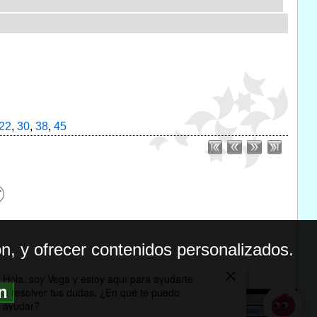
22
,
30
,
38
,
45
n, y ofrecer contenidos personalizados.
ón
BILIDAD
ICA DE PRIVACIDAD