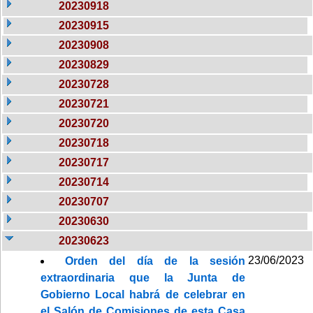
20230918
20230915
20230908
20230829
20230728
20230721
20230720
20230718
20230717
20230714
20230707
20230630
20230623
23/06/2023
Orden del día de la sesión
extraordinaria que la Junta de
Gobierno Local habrá de celebrar en
el Salón de Comisiones de esta Casa