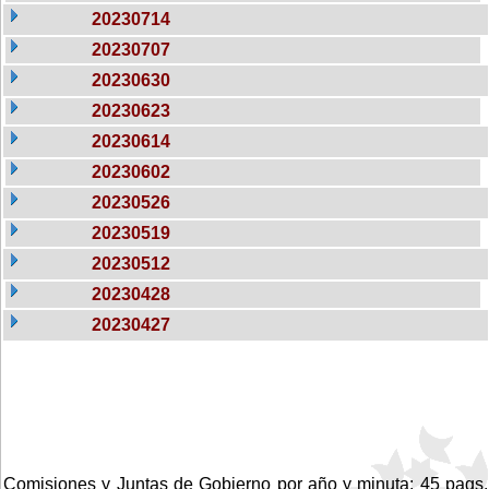
20230714
20230707
20230630
20230623
20230614
20230602
20230526
20230519
20230512
20230428
20230427
Comisiones y Juntas de Gobierno por año y minuta: 45 pags.